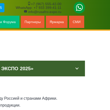
phone_iphone
+7 (967) 555-42-00
25
WhatsApp: ‪+7 933 399-41-11
email
info@rusafro-expo.ru
ам Форума
Партнеры
Ярмарка
СМИ
ЭКСПО 2025»
у Россией и странами Африки.
 продукции.