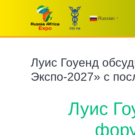
Russian
▼
Луис Гоуенд обсу
Экспо-2027» с по
Луис Го
фору