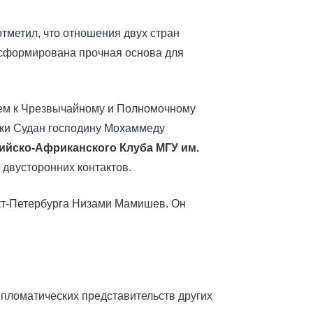
тметил, что отношения двух стран
й сформирована прочная основа для
ем к Чрезвычайному и Полномочному
ки Судан господину Мохаммеду
ийско-Африканского Клуба МГУ им.
 двусторонних контактов.
кт-Петербурга Низами Мамишев. Он
ипломатических представительств других