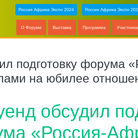
Россия Африка Экспо 2024
Россия Африка Экспо 20
О Форуме
Выставка
Программа
Участник
дил подготовку форума 
слами на юбилее отноше
уенд обсудил по
ма «Россия-Аф