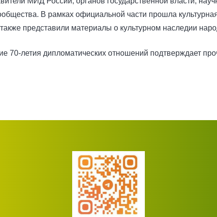
вители МИД России, органов государственной власти, науч
сообщества. В рамках официальной части прошла культурн
 также представили материалы о культурном наследии наро
ние 70-летия дипломатических отношений подтверждает пр