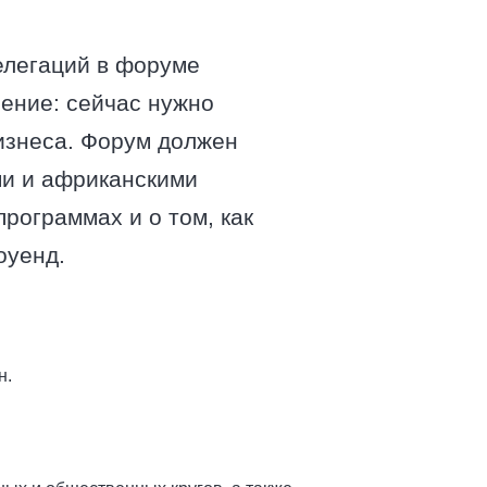
елегаций в форуме
нение: сейчас нужно
бизнеса. Форум должен
ми и африканскими
рограммах и о том, как
оуенд.
н.